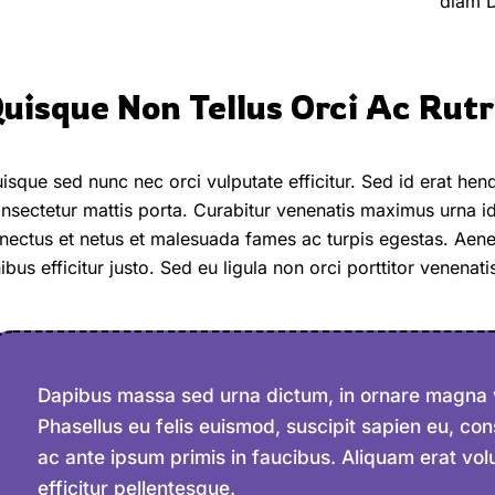
diam D
uisque Non Tellus Orci Ac Rut
isque sed nunc nec orci vulputate efficitur. Sed id erat hend
nsectetur mattis porta. Curabitur venenatis maximus urna id
nectus et netus et malesuada fames ac turpis egestas. Aenea
nibus efficitur justo. Sed eu ligula non orci porttitor venenat
Dapibus massa sed urna dictum, in ornare magna ves
Phasellus eu felis euismod, suscipit sapien eu, c
ac ante ipsum primis in faucibus. Aliquam erat vol
efficitur pellentesque.