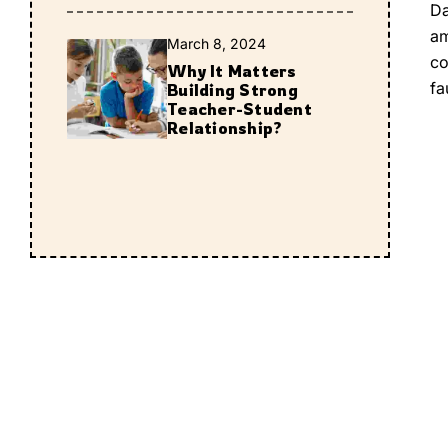
Da
am
March 8, 2024
co
Why It Matters
fa
Building Strong
Teacher-Student
Relationship?