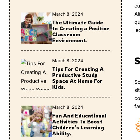
eu
Al
March 8, 2024
qu
The Ultimate Guide
to Creating a Positive
le
Classroom
Environment.
S
March 8, 2024
Tips For Creating A
Productive Study
Space At Home For
So
Kids.
si
co
fa
March 8, 2024
Fun And Educational
Activities To Boost
Children’s Learning
Ability.