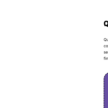
Q
Qu
co
se
fi