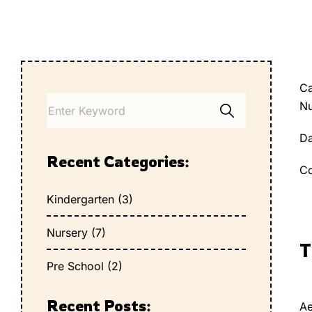
Ca
Nu
Da
Recent Categories:
C
Kindergarten
(3)
Nursery
(7)
T
Pre School
(2)
Recent Posts:
Ae