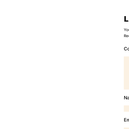
L
Yo
Re
C
N
Em