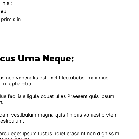
In sit
 eu,
primis in
cus Urna Neque:
s nec venenatis est. Inelit lectubcbs, maximus
im idpharetra.
lus facilisis ligula cquat ulies Praesent quis ipsum
m.
dam vestibulum magna quis finibus voluestib vtem
estibulum.
arcu eget ipsum luctus irdiet erase nt non dignissim