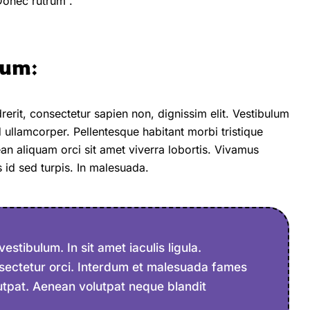
onec rutrum .
rum:
rerit, consectetur sapien non, dignissim elit. Vestibulum
 ullamcorper. Pellentesque habitant morbi tristique
n aliquam orci sit amet viverra lobortis. Vivamus
is id sed turpis. In malesuada.
tibulum. In sit amet iaculis ligula.
onsectetur orci. Interdum et malesuada fames
utpat. Aenean volutpat neque blandit